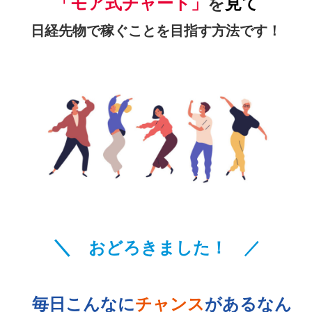
「モア式チャート」
を
見て
日経先物で稼ぐことを目指す方法です！
＼
おどろきました！
／
毎日こんなに
チャンス
が
あるなん